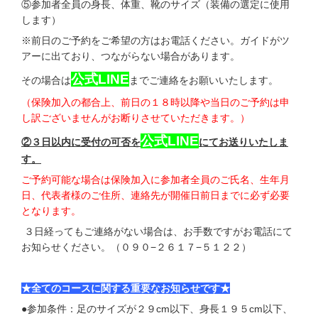
⑤参加者全員の身長、体重、靴のサイズ（装備の選定に使用
します）
※前日のご予約をご希望の方はお電話ください。ガイドがツ
アーに出ており、つながらない場合があります。
公式LINE
その場合は
までご連絡をお願いいたします。
（保険加入の都合上、前日の１８時以降や当日のご予約は申
し訳ございませんがお断りさせていただきます。）
公式LINE
②３日以内に受付の可否を
にて
お送りいたしま
す。
ご予約可能な場合は
保険加入に参加者全員のご氏名、生年月
日、代表者様のご住所、連絡先が開催日前日までに必ず必要
となります。
３日経ってもご連絡がない場合は、お手数ですがお電話にて
お知らせください。（０９０−２６１７−５１２２）
★全てのコースに関する重要なお知らせです★
●参加条件：足のサイズが２９cm以下、身長１９５cm以下、