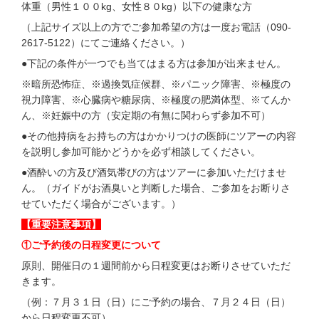
体重（男性１００kg、女性８０kg）以下の健康な方
（上記サイズ以上の方でご参加希望の方は一度お電話（090-
2617-5122）にてご連絡ください。）
●下記の条件が一つでも当てはまる方は参加が出来ません。
※暗所恐怖症、※過換気症候群、※パニック障害、※極度の
視力障害、※心臓病や糖尿病、※極度の肥満体型、※てんか
ん、※妊娠中の方（安定期の有無に関わらず参加不可）
●その他持病をお持ちの方はかかりつけの医師にツアーの内容
を説明し参加可能かどうかを必ず相談してください。
●酒酔いの方及び酒気帯びの方はツアーに参加いただけませ
ん。（ガイドがお酒臭いと判断した場合、ご参加をお断りさ
せていただく場合がございます。）
【重要注意事項】
①ご予約後の日程変更について
原則、開催日の１週間前から日程変更はお断りさせていただ
きます。
（例：７月３１日（日）にご予約の場合、７月２４日（日）
から日程変更不可）