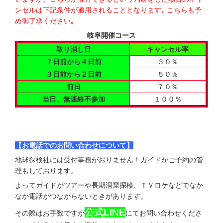
ンセルは下記条件が適用されることとなります｡ こちらも予
め御了承ください｡
岐阜開催コース
取り消し日
キャンセル率
７日前から４日前
３０％
３日前から２日前
５０％
前日
７０％
当日、無連絡不参加
１００％
【お電話でのお問い合わせについて】
地球探検社には受付事務がおりません！ガイドがご予約の管
理もしております。
よってガイドがツアーや長期洞窟探検、ＴＶロケなどでなか
なか電話がつながらないときがあります。
公式LINE
その際はお手数ですが
にてお問い合わせくださ